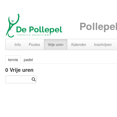
Pollepe
Info
Poules
Vrije uren
Kalender
Inschrijven
tennis
padel
0
Vrije uren