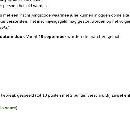
er persoon betaald worden.
s met een inschrijvingscode waarmee jullie kunnen inloggen op de sit
tus verzonden
. Het inschrijvingsgeld mag gestort worden op het vol
eeks'.
e datum door
. Vanaf
15 september
worden de matchen geloot.
 tiebreak gespeeld (tot 10 punten met 2 punten verschil).
Bij zowel en
als score
).