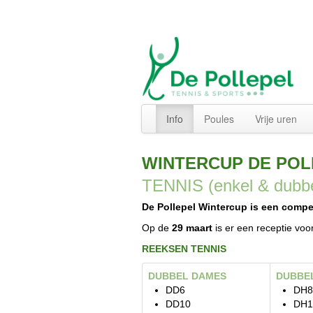
Info
Poules
Vrije uren
WINTERCUP DE PO
TENNIS (enkel & dubb
De Pollepel Wintercup is een compe
Op de
29 maart
is er een receptie voor
REEKSEN TENNIS
DUBBEL DAMES
DUBBE
DD6
DH8
DD10
DH1