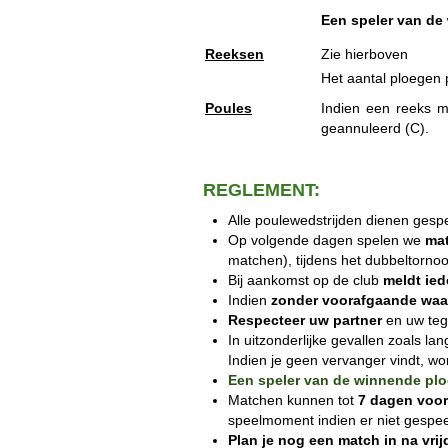
Een speler van de 
Reeksen
Zie hierboven
Het aantal ploegen 
Poules
Indien een reeks m
geannuleerd (C).
REGLEMENT:
Alle poulewedstrijden dienen gesp
Op volgende dagen spelen we
mat
matchen), tijdens het dubbeltornoo
Bij aankomst op de club
meldt ied
Indien
zonder voorafgaande wa
Respecteer uw partner
en uw teg
In uitzonderlijke gevallen zoals 
Indien je geen vervanger vindt, w
Een speler van de winnende pl
Matchen kunnen tot
7 dagen voor
speelmoment indien er niet gespe
Plan je nog een match in na vri