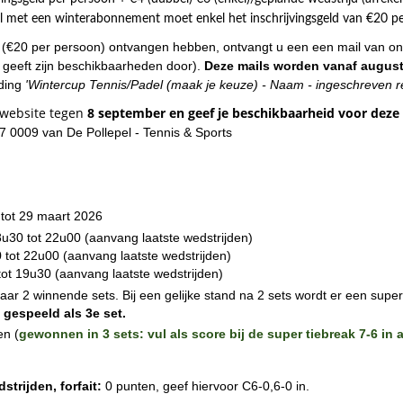
l met een winterabonnement moet enkel het inschrijvingsgeld van €20 p
d (€20 per persoon) ontvangen hebben, ontvangt u een een mail van on
r geeft zijn beschikbaarheden door).
Deze mails worden vanaf augus
ding
'Wintercup Tennis/Padel (maak je keuze) - Naam - ingeschreven r
t website tegen
8 september
en geef je beschikbaarheid voor dez
0009 van De Pollepel - Tennis & Sports
 tot 29 maart 2026
u30 tot 22u00 (aanvang laatste wedstrijden)
tot 22u00 (aanvang laatste wedstrijden)
ot 19u30 (aanvang laatste wedstrijden)
aar 2 winnende sets. Bij een gelijke stand na 2 sets wordt er een super
 gespeeld als 3e set.
en (
gewonnen in 3 sets: vul als score bij de super tiebreak 7-6 in 
strijden, forfait:
0 punten, geef hiervoor C6-0,6-0 in.