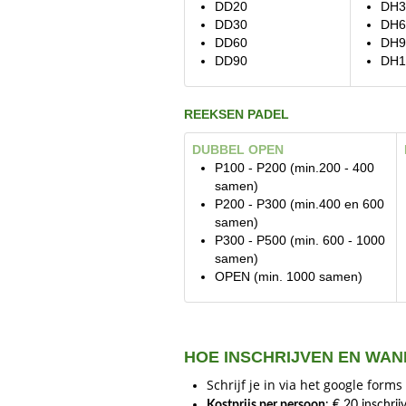
DD20
DH3
DD30
DH6
DD60
DH9
DD90
DH1
REEKSEN PADEL
DUBBEL OPEN
P100 - P200 (min.200 - 400
samen)
P200 - P300 (min.400 en 600
samen)
P300 - P500 (min. 600 - 1000
samen)
OPEN (min. 1000 samen)
HOE INSCHRIJVEN EN WAN
Schrijf je in via het google form
Kostprijs per persoon
: € 20 inschri