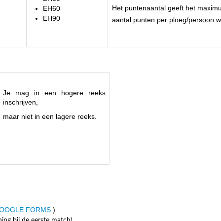
Het puntenaantal geeft het maxi
EH60
EH90
aantal punten per ploeg/persoon w
Je mag in een hogere reeks
inschrijven,
maar niet in een lagere reeks.
GOOGLE FORMS
)
ning bij de eerste match)