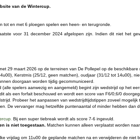
ebsite van de Wintercup.
en tot en met 6 ploegen spelen een heen- en terugronde.
tste voor 31 december 2024 afgelopen zijn. Indien dit niet het gev
n met 29 maart 2026 op de terreinen van De Pollepel op de beschikbar
14u00), Kerstmis (25/12, geen matchen), oudjaar (31/12 tot 14u00), ni
unnen doorgaan worden tijdig gecommuniceerd.
jd (alle spelers aanwezig en aangemeld) begint zijn wedstrijd op het ee
t dit als een forfait beschouwd en wordt een score van F6/0;6/0 doorge
rijd. Probeer het aanpassen van wedstrijdtijdstippen zoveel mogelijk
orden. De vervanger mag hetzelfde puntenaantal of minder hebben dan d
ercup.
Bij een super tiebreak wordt als score 7-6 ingevuld.
n is niet toegestaan.
Matchen kunnen alleen verplaatst worden naa
elke vrijdag om 11u00 de geplande matchen na en verwijderen de niet 