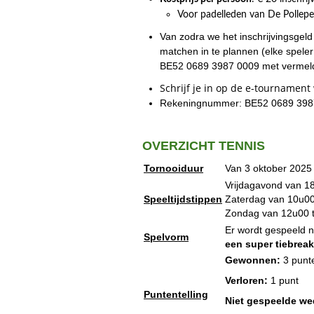
Voor padelleden van De Pollepe
Van zodra we het inschrijvingsgel
matchen in te plannen (elke spele
BE52 0689 3987 0009 met vermel
Schrijf je in op de e-tournamen
Rekeningnummer: BE52 0689 3987 
OVERZICHT TENNIS
Tornooiduur
Van 3 oktober 2025
Vrijdagavond van 18
Speeltijdstippen
Zaterdag van 10u00 
Zondag van 12u00 t
Er wordt gespeeld n
Spelvorm
een super tiebreak
Gewonnen:
3 punt
Verloren:
1 punt
Puntentelling
Niet gespeelde wed