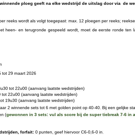
winnende ploeg geeft na elke wedstrijd de uitslag door via de w
per reeks wordt als volgt toegepast: max. 12 ploegen per reeks; reeks
et heen- en terugronde gespeeld wordt, moet de eerste ronde ten laa
m
 tot 29 maart 2026
u30 tot 22u00 (aanvang laatste wedstrijden)
tot 22u00 (aanvang laatste wedstrijden)
ot 19u30 (aanvang laatste wedstrijden)
aar 2 winnende sets tot 6 met golden point op 40-40. Bij een gelijke st
en (
gewonnen in 3 sets: vul als score bij de super tiebreak 7-6 in 
strijden, forfait:
0 punten, geef hiervoor C6-0,6-0 in.