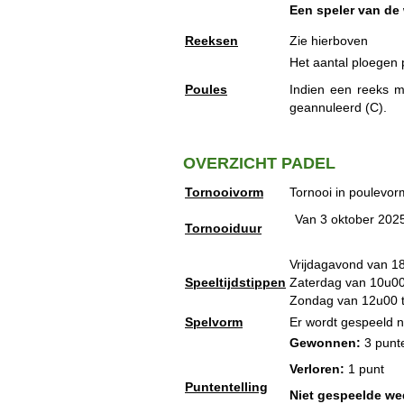
Een speler van de 
Reeksen
Zie hierboven
Het aantal ploegen 
Poules
Indien een reeks m
geannuleerd (C).
OVERZICHT PADEL
Tornooivorm
Tornooi in poulevor
Van 3 oktober 2025
Tornooiduur
Vrijdagavond van 18
Speeltijdstippen
Zaterdag van 10u00 
Zondag van 12u00 t
Spelvorm
Er wordt gespeeld n
Gewonnen:
3 punt
Verloren:
1 punt
Puntentelling
Niet gespeelde wed