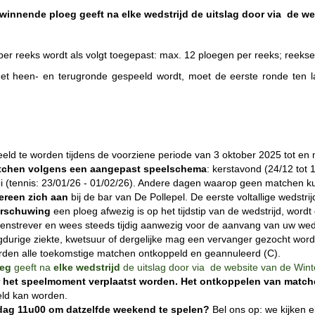
winnende ploeg geeft na elke wedstrijd de uitslag door via de w
per reeks wordt als volgt toegepast: max. 12 ploegen per reeks; reeks
et heen- en terugronde gespeeld wordt, moet de eerste ronde ten laa
eeld te worden tijdens de voorziene periode van 3 oktober 2025 tot e
chen volgens een aangepast speelschema
:
kerstavond (24/12 tot 
i (tennis: 23/01/26 - 01/02/26)
. Andere dagen waarop geen matchen k
ereen zich aan
bij de bar van De Pollepel. De eerste voltallige wedstri
arschuwing
een ploeg afwezig is op het tijdstip van de wedstrijd, word
enstrever en wees steeds tijdig aanwezig voor de aanvang van uw wedst
langdurige ziekte, kwetsuur of dergelijke mag een vervanger gezocht w
orden alle toekomstige matchen ontkoppeld en geannuleerd (C).
oeg
geeft na
elke wedstrijd
de uitslag door via de website van de Wint
 het speelmoment verplaatst worden. Het on
tkoppelen van matche
eld kan worden.
jdag 11u00 om datzelfde weekend te spelen?
Bel ons op: we kijken 