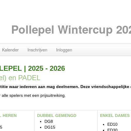
Pollepel Wintercup 20
Kalender
Inschrijven
Inloggen
LLEPEL
|
2025
- 2026
el) en PADEL
titie waar iedereen aan mag deelnemen. Deze vriendschappelijke c
 alle spelers met een prijsuitreiking.
L HEREN
DUBBEL GEMENGD
ENKEL DAMES
DG8
ED10
5
DG15
ED30