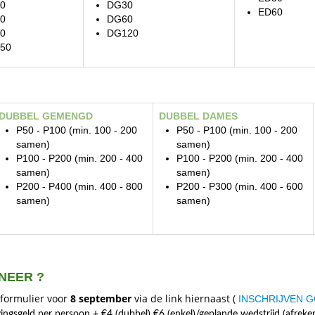
0
DG30
ED60
0
DG60
0
DG120
50
DUBBEL GEMENGD
DUBBEL DAMES
P50 - P100 (min. 100 - 200
P50 - P100 (min. 100 - 200
samen)
samen)
P100 - P200 (min. 200 - 400
P100 - P200 (min. 200 - 400
samen)
samen)
P200 - P400 (min. 400 - 800
P200 - P300 (min. 400 - 600
samen)
samen)
NEER ?
s formulier voor
8
september
via de link hiernaast (
INSCHRIJVEN 
jvingsgeld per persoon + €4 (dubbel) €6 (enkel)/geplande wedstrijd (afreke