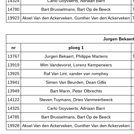
14324
Carlo Goyvaerts, Adriaan Barri
14780
Bart Brusselmans, Bart Op de Beeck
19923
Aksel Van den Ackerveken, Gunther Van den Ackerveken
Jurgen Bekaert
nr
ploeg 1
13767
Jurgen Bekaert, Philippe Martens
13919
Wim Vandevorst, Lorenz Kempeneers
13925
Raf Van Lint, xander van romphey
13941
Simen Van Beurden, Dean Gillis
13949
Bart Marin, Peter Olbrechts
14122
Steven Tuymans, Dries Vanmeerbeeck
14325
Carlo Goyvaerts, Adriaan Barri
14785
Bart Brusselmans, Bart Op de Beeck
19928
Aksel Van den Ackerveken, Gunther Van den Ackerveken