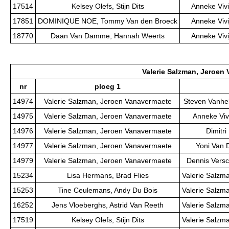
17514
Kelsey Olefs, Stijn Dits
Anneke Vivi
17851
DOMINIQUE NOE, Tommy Van den Broeck
Anneke Vivi
18770
Daan Van Damme, Hannah Weerts
Anneke Vivi
Valerie Salzman, Jeroen
nr
ploeg 1
14974
Valerie Salzman, Jeroen Vanavermaete
Steven Vanhel
14975
Valerie Salzman, Jeroen Vanavermaete
Anneke Viv
14976
Valerie Salzman, Jeroen Vanavermaete
Dimitri
14977
Valerie Salzman, Jeroen Vanavermaete
Yoni Van 
14979
Valerie Salzman, Jeroen Vanavermaete
Dennis Versc
15234
Lisa Hermans, Brad Flies
Valerie Salzm
15253
Tine Ceulemans, Andy Du Bois
Valerie Salzm
16252
Jens Vloeberghs, Astrid Van Reeth
Valerie Salzm
17519
Kelsey Olefs, Stijn Dits
Valerie Salzm