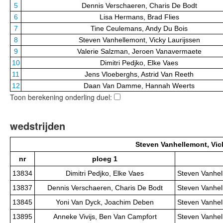
5
Dennis Verschaeren, Charis De Bodt
6
Lisa Hermans, Brad Flies
7
Tine Ceulemans, Andy Du Bois
8
Steven Vanhellemont, Vicky Laurijssen
9
Valerie Salzman, Jeroen Vanavermaete
10
Dimitri Pedjko, Elke Vaes
11
Jens Vloeberghs, Astrid Van Reeth
12
Daan Van Damme, Hannah Weerts
Toon berekening onderling duel:
wedstrijden
Steven Vanhellemont, Vic
nr
ploeg 1
13834
Dimitri Pedjko, Elke Vaes
Steven Vanhel
13837
Dennis Verschaeren, Charis De Bodt
Steven Vanhel
13845
Yoni Van Dyck, Joachim Deben
Steven Vanhel
13895
Anneke Vivijs, Ben Van Campfort
Steven Vanhel