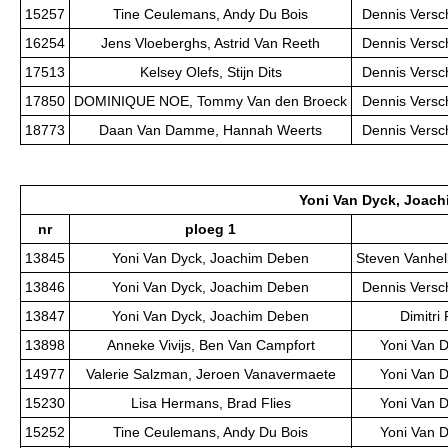
15257
Tine Ceulemans, Andy Du Bois
Dennis Versc
16254
Jens Vloeberghs, Astrid Van Reeth
Dennis Versc
17513
Kelsey Olefs, Stijn Dits
Dennis Versc
17850
DOMINIQUE NOE, Tommy Van den Broeck
Dennis Versc
18773
Daan Van Damme, Hannah Weerts
Dennis Versc
Yoni Van Dyck, Joac
nr
ploeg 1
13845
Yoni Van Dyck, Joachim Deben
Steven Vanhel
13846
Yoni Van Dyck, Joachim Deben
Dennis Versc
13847
Yoni Van Dyck, Joachim Deben
Dimitri
13898
Anneke Vivijs, Ben Van Campfort
Yoni Van 
14977
Valerie Salzman, Jeroen Vanavermaete
Yoni Van 
15230
Lisa Hermans, Brad Flies
Yoni Van 
15252
Tine Ceulemans, Andy Du Bois
Yoni Van 