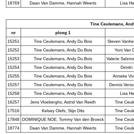
18769
Daan Van Damme, Hannah Weerts
Lisa He
Tine Ceulemans, And
nr
ploeg 1
15251
Tine Ceulemans, Andy Du Bois
Steven Vanhel
15252
Tine Ceulemans, Andy Du Bois
Yoni Van 
15253
Tine Ceulemans, Andy Du Bois
Valerie Salzm
15254
Tine Ceulemans, Andy Du Bois
Dimitri
15255
Tine Ceulemans, Andy Du Bois
Anneke Viv
15257
Tine Ceulemans, Andy Du Bois
Dennis Versc
15258
Tine Ceulemans, Andy Du Bois
Lisa He
16257
Jens Vloeberghs, Astrid Van Reeth
Tine Ceul
17516
Kelsey Olefs, Stijn Dits
Tine Ceul
17848
DOMINIQUE NOE, Tommy Van den Broeck
Tine Ceul
18774
Daan Van Damme, Hannah Weerts
Tine Ceul