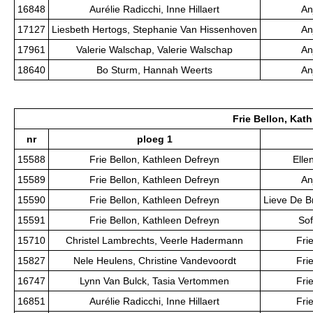
16848
Aurélie Radicchi, Inne Hillaert
An
17127
Liesbeth Hertogs, Stephanie Van Hissenhoven
An
17961
Valerie Walschap, Valerie Walschap
An
18640
Bo Sturm, Hannah Weerts
An
Frie Bellon, Kat
nr
ploeg 1
15588
Frie Bellon, Kathleen Defreyn
Elle
15589
Frie Bellon, Kathleen Defreyn
An
15590
Frie Bellon, Kathleen Defreyn
Lieve De B
15591
Frie Bellon, Kathleen Defreyn
Sof
15710
Christel Lambrechts, Veerle Hadermann
Fri
15827
Nele Heulens, Christine Vandevoordt
Fri
16747
Lynn Van Bulck, Tasia Vertommen
Fri
16851
Aurélie Radicchi, Inne Hillaert
Fri