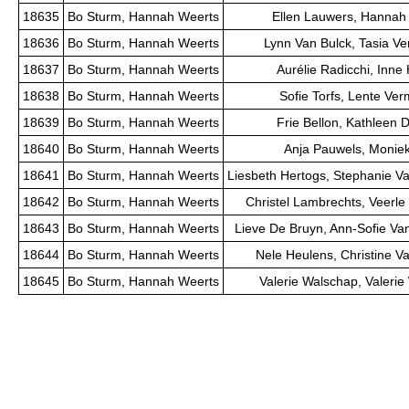
18635
Bo Sturm, Hannah Weerts
Ellen Lauwers, Hannah
18636
Bo Sturm, Hannah Weerts
Lynn Van Bulck, Tasia V
18637
Bo Sturm, Hannah Weerts
Aurélie Radicchi, Inne H
18638
Bo Sturm, Hannah Weerts
Sofie Torfs, Lente Ver
18639
Bo Sturm, Hannah Weerts
Frie Bellon, Kathleen 
18640
Bo Sturm, Hannah Weerts
Anja Pauwels, Moniek
18641
Bo Sturm, Hannah Weerts
Liesbeth Hertogs, Stephanie V
18642
Bo Sturm, Hannah Weerts
Christel Lambrechts, Veerl
18643
Bo Sturm, Hannah Weerts
Lieve De Bruyn, Ann-Sofie Va
18644
Bo Sturm, Hannah Weerts
Nele Heulens, Christine V
18645
Bo Sturm, Hannah Weerts
Valerie Walschap, Valeri