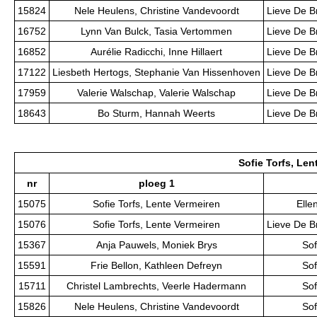
15824
Nele Heulens, Christine Vandevoordt
Lieve De B
16752
Lynn Van Bulck, Tasia Vertommen
Lieve De B
16852
Aurélie Radicchi, Inne Hillaert
Lieve De B
17122
Liesbeth Hertogs, Stephanie Van Hissenhoven
Lieve De B
17959
Valerie Walschap, Valerie Walschap
Lieve De B
18643
Bo Sturm, Hannah Weerts
Lieve De B
Sofie Torfs, Len
nr
ploeg 1
15075
Sofie Torfs, Lente Vermeiren
Elle
15076
Sofie Torfs, Lente Vermeiren
Lieve De B
15367
Anja Pauwels, Moniek Brys
Sof
15591
Frie Bellon, Kathleen Defreyn
Sof
15711
Christel Lambrechts, Veerle Hadermann
Sof
15826
Nele Heulens, Christine Vandevoordt
Sof