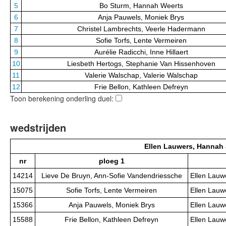
5
Bo Sturm, Hannah Weerts
6
Anja Pauwels, Moniek Brys
7
Christel Lambrechts, Veerle Hadermann
8
Sofie Torfs, Lente Vermeiren
9
Aurélie Radicchi, Inne Hillaert
10
Liesbeth Hertogs, Stephanie Van Hissenhoven
11
Valerie Walschap, Valerie Walschap
12
Frie Bellon, Kathleen Defreyn
Toon berekening onderling duel:
wedstrijden
Ellen Lauwers, Hannah
nr
ploeg 1
14214
Lieve De Bruyn, Ann-Sofie Vandendriessche
Ellen Lauw
15075
Sofie Torfs, Lente Vermeiren
Ellen Lauw
15366
Anja Pauwels, Moniek Brys
Ellen Lauw
15588
Frie Bellon, Kathleen Defreyn
Ellen Lauw