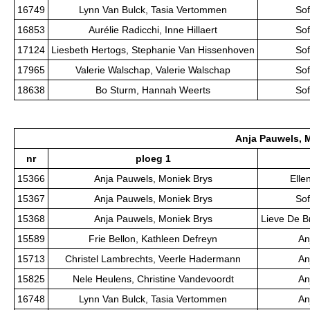
16749
Lynn Van Bulck, Tasia Vertommen
Sof
16853
Aurélie Radicchi, Inne Hillaert
Sof
17124
Liesbeth Hertogs, Stephanie Van Hissenhoven
Sof
17965
Valerie Walschap, Valerie Walschap
Sof
18638
Bo Sturm, Hannah Weerts
Sof
Anja Pauwels, 
nr
ploeg 1
15366
Anja Pauwels, Moniek Brys
Elle
15367
Anja Pauwels, Moniek Brys
Sof
15368
Anja Pauwels, Moniek Brys
Lieve De B
15589
Frie Bellon, Kathleen Defreyn
An
15713
Christel Lambrechts, Veerle Hadermann
An
15825
Nele Heulens, Christine Vandevoordt
An
16748
Lynn Van Bulck, Tasia Vertommen
An