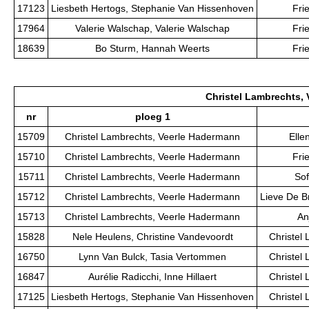
17123
Liesbeth Hertogs, Stephanie Van Hissenhoven
Fri
17964
Valerie Walschap, Valerie Walschap
Fri
18639
Bo Sturm, Hannah Weerts
Fri
Christel Lambrechts,
nr
ploeg 1
15709
Christel Lambrechts, Veerle Hadermann
Elle
15710
Christel Lambrechts, Veerle Hadermann
Fri
15711
Christel Lambrechts, Veerle Hadermann
Sof
15712
Christel Lambrechts, Veerle Hadermann
Lieve De B
15713
Christel Lambrechts, Veerle Hadermann
An
15828
Nele Heulens, Christine Vandevoordt
Christel
16750
Lynn Van Bulck, Tasia Vertommen
Christel
16847
Aurélie Radicchi, Inne Hillaert
Christel
17125
Liesbeth Hertogs, Stephanie Van Hissenhoven
Christel