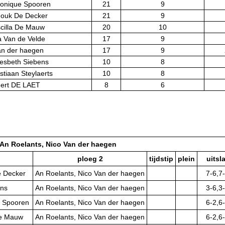
ronique Spooren
21
9
nouk De Decker
21
9
iscilla De Mauw
20
10
a Van de Velde
17
9
an der haegen
17
9
iesbeth Siebens
10
8
stiaan Steylaerts
10
8
Gert DE LAET
8
6
An Roelants, Nico Van der haegen
ploeg 2
tijdstip
plein
uitsl
e Decker
An Roelants, Nico Van der haegen
7-6,7
ons
An Roelants, Nico Van der haegen
3-6,3
e Spooren
An Roelants, Nico Van der haegen
6-2,6
 De Mauw
An Roelants, Nico Van der haegen
6-2,6