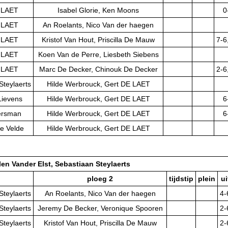
E LAET
Isabel Glorie, Ken Moons
0
E LAET
An Roelants, Nico Van der haegen
E LAET
Kristof Van Hout, Priscilla De Mauw
7-6
E LAET
Koen Van de Perre, Liesbeth Siebens
E LAET
Marc De Decker, Chinouk De Decker
2-6
Steylaerts
Hilde Werbrouck, Gert DE LAET
Lievens
Hilde Werbrouck, Gert DE LAET
6
ersman
Hilde Werbrouck, Gert DE LAET
6
e Velde
Hilde Werbrouck, Gert DE LAET
len Vander Elst, Sebastiaan Steylaerts
ploeg 2
tijdstip
plein
ui
Steylaerts
An Roelants, Nico Van der haegen
4-
Steylaerts
Jeremy De Becker, Veronique Spooren
2-
Steylaerts
Kristof Van Hout, Priscilla De Mauw
2-