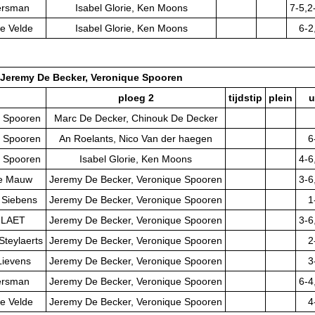
ersman
Isabel Glorie, Ken Moons
7-5,2
e Velde
Isabel Glorie, Ken Moons
6-2
Jeremy De Becker, Veronique Spooren
ploeg 2
tijdstip
plein
u
e Spooren
Marc De Decker, Chinouk De Decker
e Spooren
An Roelants, Nico Van der haegen
6
e Spooren
Isabel Glorie, Ken Moons
4-6
 De Mauw
Jeremy De Becker, Veronique Spooren
3-6
 Siebens
Jeremy De Becker, Veronique Spooren
1
E LAET
Jeremy De Becker, Veronique Spooren
3-6
Steylaerts
Jeremy De Becker, Veronique Spooren
2
Lievens
Jeremy De Becker, Veronique Spooren
3
ersman
Jeremy De Becker, Veronique Spooren
6-4
e Velde
Jeremy De Becker, Veronique Spooren
4