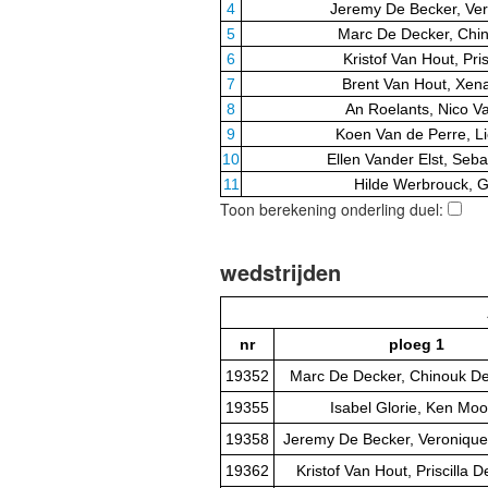
4
Jeremy De Becker, Ve
5
Marc De Decker, Chi
6
Kristof Van Hout, Pr
7
Brent Van Hout, Xen
8
An Roelants, Nico V
9
Koen Van de Perre, L
10
Ellen Vander Elst, Seba
11
Hilde Werbrouck, 
Toon berekening onderling duel:
wedstrijden
nr
ploeg 1
19352
Marc De Decker, Chinouk D
19355
Isabel Glorie, Ken Mo
19358
Jeremy De Becker, Veroniqu
19362
Kristof Van Hout, Priscilla