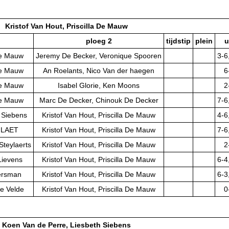
Kristof Van Hout, Priscilla De Mauw
ploeg 2
tijdstip
plein
u
 De Mauw
Jeremy De Becker, Veronique Spooren
3-6
 De Mauw
An Roelants, Nico Van der haegen
6
 De Mauw
Isabel Glorie, Ken Moons
2
 De Mauw
Marc De Decker, Chinouk De Decker
7-6
 Siebens
Kristof Van Hout, Priscilla De Mauw
4-6
E LAET
Kristof Van Hout, Priscilla De Mauw
7-6
Steylaerts
Kristof Van Hout, Priscilla De Mauw
2
Lievens
Kristof Van Hout, Priscilla De Mauw
6-4
ersman
Kristof Van Hout, Priscilla De Mauw
6-3
e Velde
Kristof Van Hout, Priscilla De Mauw
0
Koen Van de Perre, Liesbeth Siebens