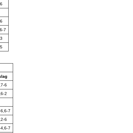
-6
-6
,6-7
-3
-5
slag
,7-6
,6-2
-6,6-7
,2-6
-4,6-7