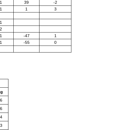
1
39
-2
1
1
3
1
2
1
-47
1
1
-55
0
ag
-6
-6
-4
-3