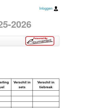
Inloggen
25-2026
rling
Verschil in
Verschil in
uel
sets
tiebreak