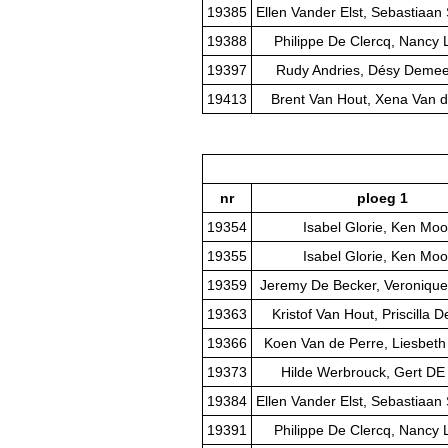
19385
Ellen Vander Elst, Sebastiaan 
19388
Philippe De Clercq, Nancy 
19397
Rudy Andries, Désy Deme
19413
Brent Van Hout, Xena Van d
nr
ploeg 1
19354
Isabel Glorie, Ken Mo
19355
Isabel Glorie, Ken Mo
19359
Jeremy De Becker, Veroniqu
19363
Kristof Van Hout, Priscilla
19366
Koen Van de Perre, Liesbeth
19373
Hilde Werbrouck, Gert D
19384
Ellen Vander Elst, Sebastiaan 
19391
Philippe De Clercq, Nancy 