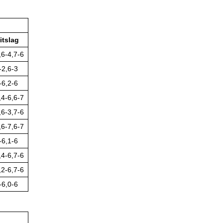
itslag
,6-4,7-6
-2,6-3
-6,2-6
,4-6,6-7
,6-3,7-6
,6-7,6-7
-6,1-6
,4-6,7-6
,2-6,7-6
-6,0-6