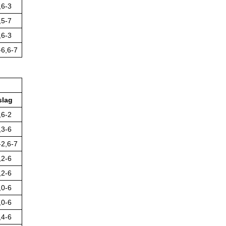
,6-3
,5-7
,6-3
-6,6-7
slag
,6-2
,3-6
-2,6-7
,2-6
,2-6
,0-6
,0-6
,4-6