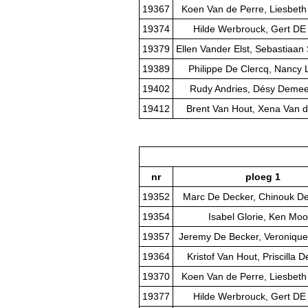
19367
Koen Van de Perre, Liesbeth
19374
Hilde Werbrouck, Gert D
19379
Ellen Vander Elst, Sebastiaan 
19389
Philippe De Clercq, Nancy 
19402
Rudy Andries, Désy Deme
19412
Brent Van Hout, Xena Van d
nr
ploeg 1
19352
Marc De Decker, Chinouk D
19354
Isabel Glorie, Ken Mo
19357
Jeremy De Becker, Veroniqu
19364
Kristof Van Hout, Priscilla
19370
Koen Van de Perre, Liesbeth
19377
Hilde Werbrouck, Gert D