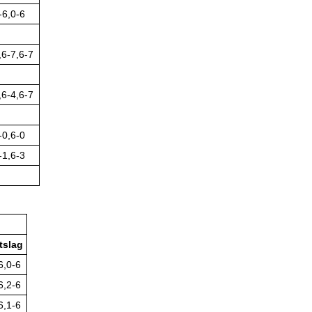
-6,0-6
,6-7,6-7
,6-4,6-7
-0,6-0
-1,6-3
tslag
6,0-6
6,2-6
6,1-6