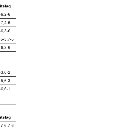
itslag
-6,2-6
-7,4-6
-6,3-6
,6-3,7-6
-6,2-6
-3,6-2
-5,6-3
-6,6-1
itslag
,7-6,7-6