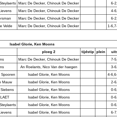
Steylaerts
Marc De Decker, Chinouk De Decker
6-2
Lievens
Marc De Decker, Chinouk De Decker
4-6
ersman
Marc De Decker, Chinouk De Decker
6-2
e Velde
Marc De Decker, Chinouk De Decker
1-6,7
Isabel Glorie, Ken Moons
ploeg 2
tijdstip
plein
uit
ons
Marc De Decker, Chinouk De Decker
7-5
ons
An Roelants, Nico Van der haegen
3-6
e Spooren
Isabel Glorie, Ken Moons
4-6,6
 De Mauw
Isabel Glorie, Ken Moons
2-6
 Siebens
Isabel Glorie, Ken Moons
0-6
E LAET
Isabel Glorie, Ken Moons
0-6
Steylaerts
Isabel Glorie, Ken Moons
0-6
Lievens
Isabel Glorie, Ken Moons
6-7