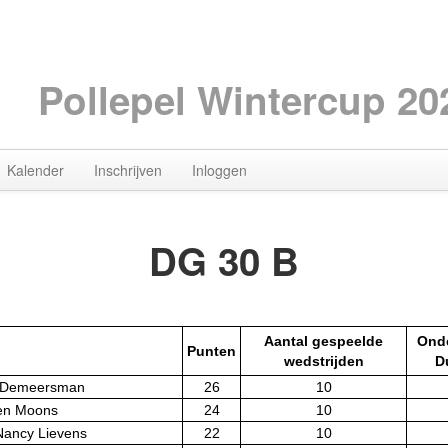
Pollepel Wintercup 20
Kalender
Inschrijven
Inloggen
DG 30 B
Aantal gespeelde
Onde
Punten
wedstrijden
D
y Demeersman
26
10
Ken Moons
24
10
 Nancy Lievens
22
10