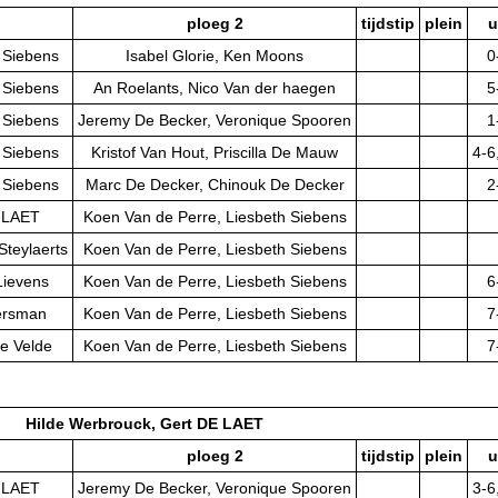
ploeg 2
tijdstip
plein
u
 Siebens
Isabel Glorie, Ken Moons
0
 Siebens
An Roelants, Nico Van der haegen
5
 Siebens
Jeremy De Becker, Veronique Spooren
1
 Siebens
Kristof Van Hout, Priscilla De Mauw
4-6
 Siebens
Marc De Decker, Chinouk De Decker
2
E LAET
Koen Van de Perre, Liesbeth Siebens
Steylaerts
Koen Van de Perre, Liesbeth Siebens
Lievens
Koen Van de Perre, Liesbeth Siebens
6
ersman
Koen Van de Perre, Liesbeth Siebens
7
e Velde
Koen Van de Perre, Liesbeth Siebens
7
Hilde Werbrouck, Gert DE LAET
ploeg 2
tijdstip
plein
u
E LAET
Jeremy De Becker, Veronique Spooren
3-6