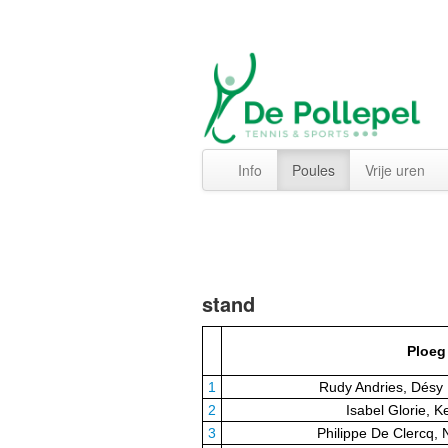
Info
Poules
Vrije uren
stand
Ploeg
1
Rudy Andries, Dés
2
Isabel Glorie, 
3
Philippe De Clercq,