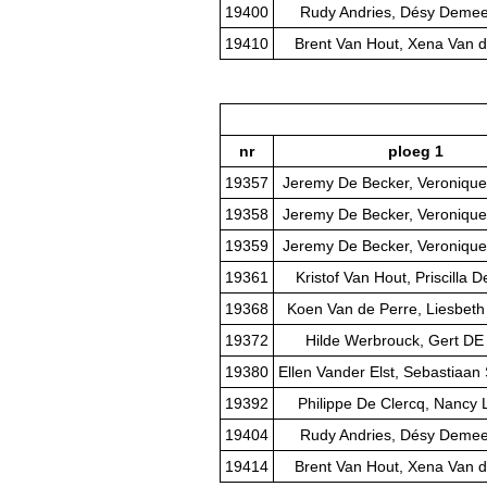
19400
Rudy Andries, Désy Deme
19410
Brent Van Hout, Xena Van d
nr
ploeg 1
19357
Jeremy De Becker, Veroniqu
19358
Jeremy De Becker, Veroniqu
19359
Jeremy De Becker, Veroniqu
19361
Kristof Van Hout, Priscilla
19368
Koen Van de Perre, Liesbeth
19372
Hilde Werbrouck, Gert D
19380
Ellen Vander Elst, Sebastiaan 
19392
Philippe De Clercq, Nancy 
19404
Rudy Andries, Désy Deme
19414
Brent Van Hout, Xena Van d