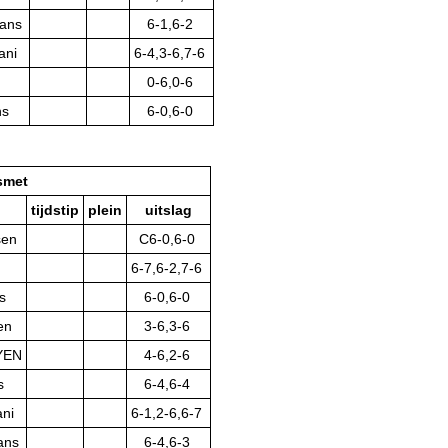
ans
6-1,6-2
ani
6-4,3-6,7-6
0-6,0-6
ns
6-0,6-0
smet
tijdstip
plein
uitslag
sen
C6-0,6-0
6-7,6-2,7-6
s
6-0,6-0
en
3-6,3-6
YEN
4-6,2-6
s
6-4,6-4
ani
6-1,2-6,6-7
ans
6-4,6-3