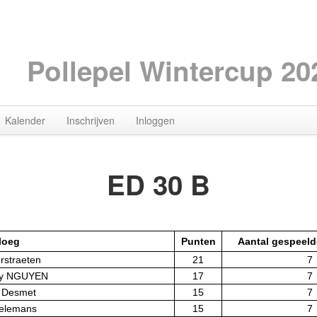
Pollepel Wintercup 20
Kalender
Inschrijven
Inloggen
ED 30 B
loeg
Punten
Aantal gespeeld
erstraeten
21
7
uy NGUYEN
17
7
e Desmet
15
7
ielemans
15
7