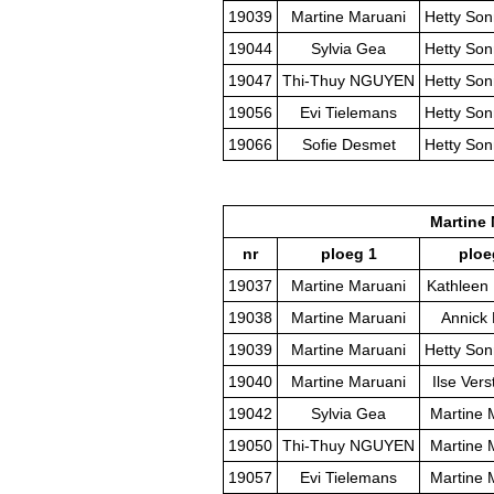
19039
Martine Maruani
Hetty So
19044
Sylvia Gea
Hetty So
19047
Thi-Thuy NGUYEN
Hetty So
19056
Evi Tielemans
Hetty So
19066
Sofie Desmet
Hetty So
Martine
nr
ploeg 1
ploe
19037
Martine Maruani
Kathleen
19038
Martine Maruani
Annick
19039
Martine Maruani
Hetty So
19040
Martine Maruani
Ilse Vers
19042
Sylvia Gea
Martine 
19050
Thi-Thuy NGUYEN
Martine 
19057
Evi Tielemans
Martine 