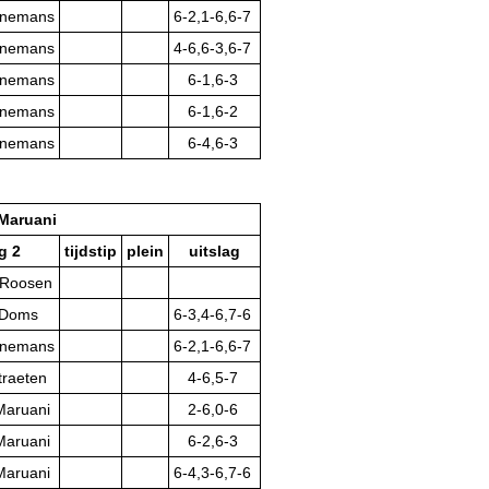
nnemans
6-2,1-6,6-7
nnemans
4-6,6-3,6-7
nnemans
6-1,6-3
nnemans
6-1,6-2
nnemans
6-4,6-3
 Maruani
g 2
tijdstip
plein
uitslag
 Roosen
 Doms
6-3,4-6,7-6
nnemans
6-2,1-6,6-7
traeten
4-6,5-7
Maruani
2-6,0-6
Maruani
6-2,6-3
Maruani
6-4,3-6,7-6