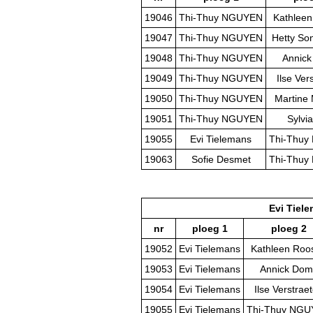
19046
Thi-Thuy NGUYEN
Kathlee
19047
Thi-Thuy NGUYEN
Hetty S
19048
Thi-Thuy NGUYEN
Annic
19049
Thi-Thuy NGUYEN
Ilse Ver
19050
Thi-Thuy NGUYEN
Martine
19051
Thi-Thuy NGUYEN
Sylvi
19055
Evi Tielemans
Thi-Thu
19063
Sofie Desmet
Thi-Thu
Evi Tiel
nr
ploeg 1
ploeg 2
19052
Evi Tielemans
Kathleen Roo
19053
Evi Tielemans
Annick Dom
19054
Evi Tielemans
Ilse Verstrae
19055
Evi Tielemans
Thi-Thuy NG