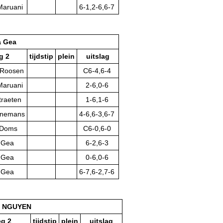
Maruani
6-1,2-6,6-7
a Gea
g 2
tijdstip
plein
uitslag
 Roosen
C6-4,6-4
Maruani
2-6,0-6
traeten
1-6,1-6
nnemans
4-6,6-3,6-7
 Doms
C6-0,6-0
a Gea
6-2,6-3
a Gea
0-6,0-6
a Gea
6-7,6-2,7-6
y NGUYEN
eg 2
tijdstip
plein
uitslag