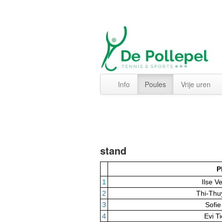
Info
Poules
Vrije uren
stand
P
1
Ilse V
2
Thi-Th
3
Sofi
4
Evi T