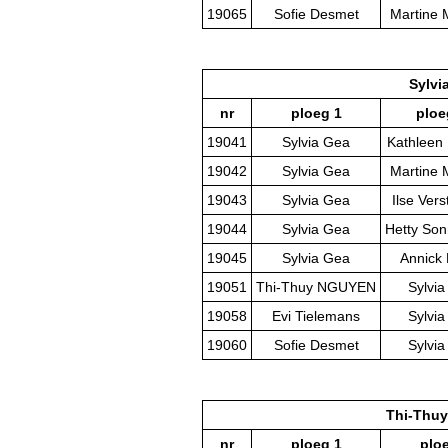
19065
Sofie Desmet
Martine 
Sylvi
nr
ploeg 1
ploe
19041
Sylvia Gea
Kathleen
19042
Sylvia Gea
Martine 
19043
Sylvia Gea
Ilse Vers
19044
Sylvia Gea
Hetty So
19045
Sylvia Gea
Annick
19051
Thi-Thuy NGUYEN
Sylvi
19058
Evi Tielemans
Sylvi
19060
Sofie Desmet
Sylvi
Thi-Thu
nr
ploeg 1
plo