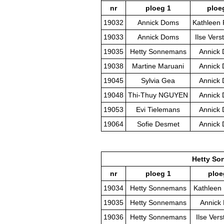
nr
ploeg 1
ploe
19032
Annick Doms
Kathleen
19033
Annick Doms
Ilse Vers
19035
Hetty Sonnemans
Annick
19038
Martine Maruani
Annick
19045
Sylvia Gea
Annick
19048
Thi-Thuy NGUYEN
Annick
19053
Evi Tielemans
Annick
19064
Sofie Desmet
Annick
Hetty S
nr
ploeg 1
ploe
19034
Hetty Sonnemans
Kathleen
19035
Hetty Sonnemans
Annick
19036
Hetty Sonnemans
Ilse Vers