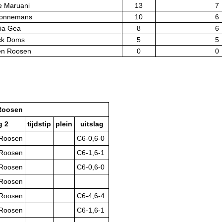
e Maruani
13
7
Sonnemans
10
6
via Gea
8
6
ck Doms
5
5
en Roosen
0
0
Roosen
g 2
tijdstip
plein
uitslag
 Roosen
C6-0,6-0
 Roosen
C6-1,6-1
 Roosen
C6-0,6-0
 Roosen
 Roosen
C6-4,6-4
 Roosen
C6-1,6-1