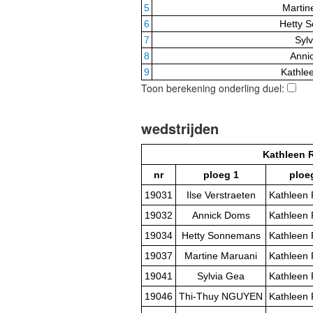
5
Martin
6
Hetty 
7
Syl
8
Anni
9
Kathle
Toon berekening onderling duel:
wedstrijden
Kathleen 
nr
ploeg 1
ploe
19031
Ilse Verstraeten
Kathleen
19032
Annick Doms
Kathleen
19034
Hetty Sonnemans
Kathleen
19037
Martine Maruani
Kathleen
19041
Sylvia Gea
Kathleen
19046
Thi-Thuy NGUYEN
Kathleen