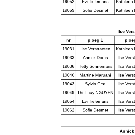
19052
Evi Tielemans
Kathleen
19059
Sofie Desmet
Kathleen
Ilse Ver
nr
ploeg 1
ploe
19031
Ilse Verstraeten
Kathleen
19033
Annick Doms
Ilse Vers
19036
Hetty Sonnemans
Ilse Vers
19040
Martine Maruani
Ilse Vers
19043
Sylvia Gea
Ilse Vers
19049
Thi-Thuy NGUYEN
Ilse Vers
19054
Evi Tielemans
Ilse Vers
19062
Sofie Desmet
Ilse Vers
Annick