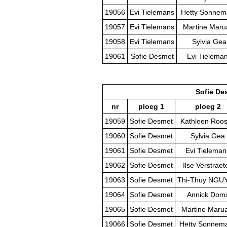
19056
Evi Tielemans
Hetty Sonnem
19057
Evi Tielemans
Martine Maru
19058
Evi Tielemans
Sylvia Gea
19061
Sofie Desmet
Evi Tielema
Sofie De
nr
ploeg 1
ploeg 2
19059
Sofie Desmet
Kathleen Roo
19060
Sofie Desmet
Sylvia Gea
19061
Sofie Desmet
Evi Tieleman
19062
Sofie Desmet
Ilse Verstraet
19063
Sofie Desmet
Thi-Thuy NGU
19064
Sofie Desmet
Annick Dom
19065
Sofie Desmet
Martine Maru
19066
Sofie Desmet
Hetty Sonnem