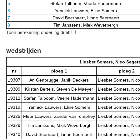
5
Stefan Talboom, Veerle Hadermann
6
Yannick Lauwers, Eline Somers
7
David Beernaert, Linne Beernaert
8
Tim Janssens, Miek Weverbergh
Toon berekening onderling duel:
wedstrijden
Liesbet Somers, Nico Seger
nr
ploeg 1
ploeg 2
19307
An Genbrugge, Janik Deckers
Liesbet Somers, Nic
19309
Kirsten Bertels, Steven De Maeyer
Liesbet Somers, Nic
19312
Stefan Talboom, Veerle Hadermann
Liesbet Somers, Nic
19319
Yannick Lauwers, Eline Somers
Liesbet Somers, Nic
19325
Fleur Lauwers, xander van romphey
Liesbet Somers, Nic
19329
Tim Janssens, Miek Weverbergh
Liesbet Somers, Nic
19340
David Beernaert, Linne Beernaert
Liesbet Somers, Nic