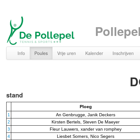
Pollepe
Info
Poules
Vrije uren
Kalender
Inschrijven
D
stand
Ploeg
1
An Genbrugge, Janik Deckers
2
Kirsten Bertels, Steven De Maeyer
3
Fleur Lauwers, xander van romphey
4
Liesbet Somers, Nico Segers